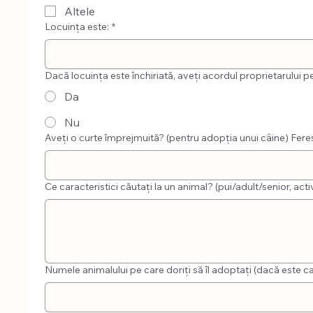
Altele
Locuința este:
*
Dacă locuința este închiriată, aveți acordul proprietarului
Da
Nu
Aveți o
Ce caracteristici căutați la un animal? (pui/adult/senior, activ
Numele animalului pe care doriți să îl adoptați (dacă este ca