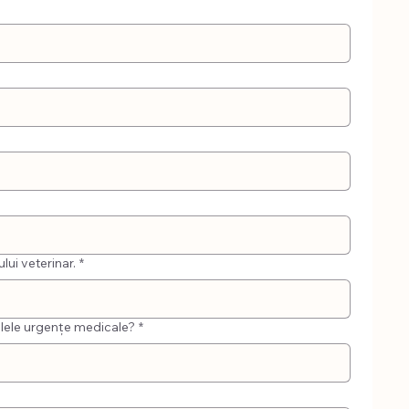
ui veterinar.
*
tualele urgențe medicale?
*