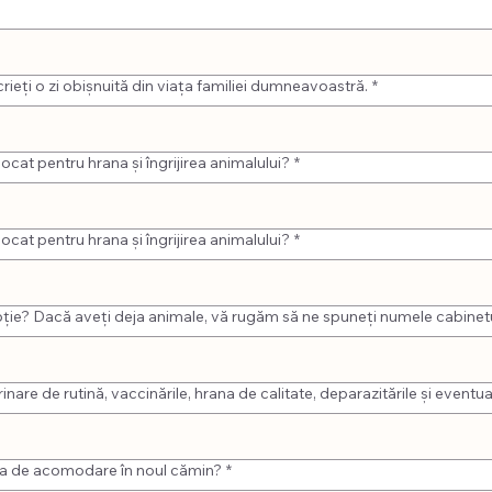
ieți o zi obișnuită din viața familiei dumneavoastră.
*
locat pentru hrana și îngrijirea animalului?
*
locat pentru hrana și îngrijirea animalului?
*
ție? Dacă aveți deja animale, vă rugăm să ne spuneți numele cabinetul
rinare de rutină, vaccinările, hrana de calitate, deparazitările și even
ada de acomodare în noul cămin?
*