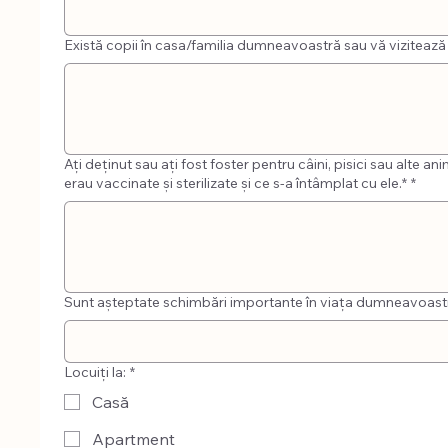
Există copii în casa/familia dumneavoastră sau vă vizitează
Ați deținut sau ați fost foster pentru câini, pisici sau alte
erau vaccinate și sterilizate și ce s-a întâmplat cu ele.*
*
Sunt așteptate schimbări importante în viața dumneavoastră 
Locuiți la:
*
Casă
Apartment