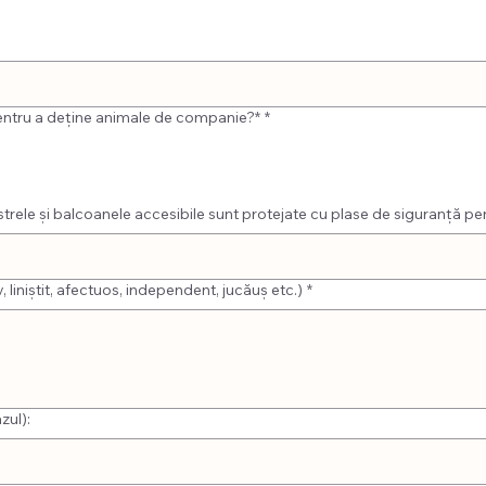
 pentru a deține animale de companie?*
*
 curte împrejmuită? (pentru adopția unui câine) Ferestrele și balcoanele accesibile sunt protejate cu pl
, liniștit, afectuos, independent, jucăuș etc.)
*
zul):