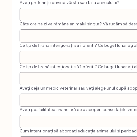
Aveți preferințe privind vârsta sau talia animalului?
Câte ore pe zi va rămâne animalul singur? Vă rugăm să descr
Ce tip de hrană intenționați să îi oferiți? Ce buget lunar ați a
Ce tip de hrană intenționați să îi oferiți? Ce buget lunar ați a
Aveți deja un medic veterinar sau veți alege unul după adop
Aveți posibilitatea financiară de a acoperi consultațiile vete
Cum intenționați să abordați educația animalului și perio