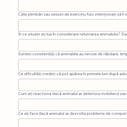
Câte plimbări sau sesiuni de exercițiu fizic intenționați să îi
În ce situații ați lua în considerare returnarea animalului? 
Sunteți conștient(ă) că animalele au nevoie de răbdare, timp
Ce dificultăți credeți că pot apărea în primele luni după ado
Cum ați reacționa dacă animalul ar deteriora mobilierul sau 
Ce ați face dacă animalul ar dezvolta probleme de comporta