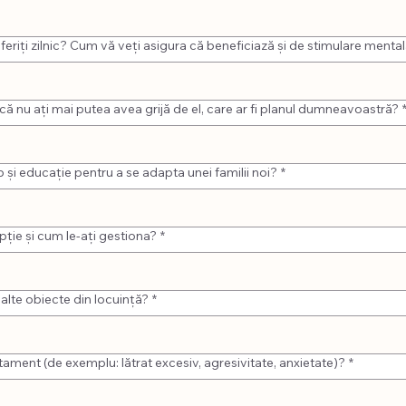
 oferiți zilnic? Cum vă veți asigura că beneficiază și de stimulare menta
Dacă nu ați mai putea avea grijă de el, care ar fi planul dumneavoastră?
 și educație pentru a se adapta unei familii noi?
*
pție și cum le-ați gestiona?
*
alte obiecte din locuință?
*
ment (de exemplu: lătrat excesiv, agresivitate, anxietate)?
*