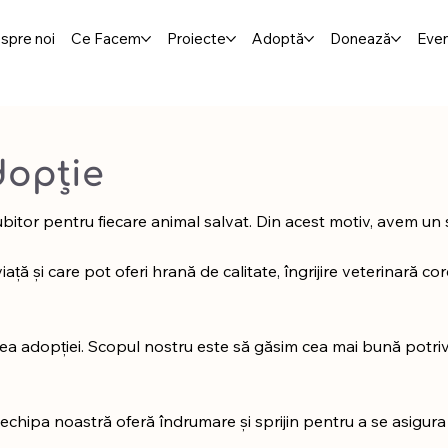
spre noi
Ce Facem
Proiecte
Adoptă
Donează
Eve
dopție
ubitor pentru fiecare animal salvat. Din acest motiv, avem un se
 și care pot oferi hrană de calitate, îngrijire veterinară core
adopției. Scopul nostru este să găsim cea mai bună potrivire
 echipa noastră oferă îndrumare și sprijin pentru a se asigura 